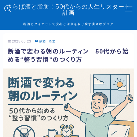
さらば酒と脂肪！50代からの人生リスタート
計画
MENU
断酒とダイエットで安心と健康を取り戻す実体験ブログ
トップページ
2025.06.23
禁酒・断酒
断酒で変わる朝のルーティン｜50代から始
記事一覧
める“整う習慣”のつくり方
管理人プロフィール
プライバシーポリシー
お問い合わせ