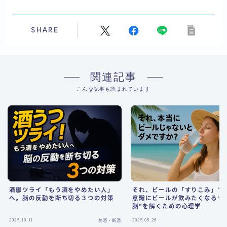
SHARE
関連記事
こんな記事も読まれています
それ、ビールの「すりこみ」で
酒鬱ツライ「もう酒をやめたい人」
意識にビールが飲みたくなる“
へ。脳の反動を断ち切る３つの対策
脳”を解くための心理学
2025.10.11
2025.05.26
禁酒・断酒
禁