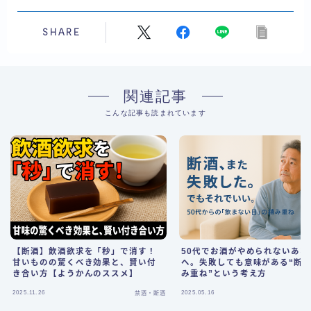
SHARE
関連記事
こんな記事も読まれています
【断酒】飲酒欲求を「秒」で消す！
50代でお酒がやめられないあな
甘いものの驚くべき効果と、賢い付
へ。失敗しても意味がある“断
き合い方【ようかんのススメ】
み重ね”という考え方
2025.11.26
2025.05.16
禁酒・断酒
禁