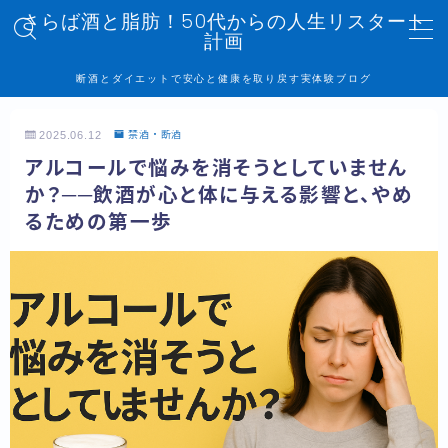
さらば酒と脂肪！50代からの人生リスタート
計画
MENU
断酒とダイエットで安心と健康を取り戻す実体験ブログ
トップページ
2025.06.12
禁酒・断酒
アルコールで悩みを消そうとしていません
記事一覧
か？──飲酒が心と体に与える影響と、やめ
るための第一歩
管理人プロフィール
プライバシーポリシー
お問い合わせ