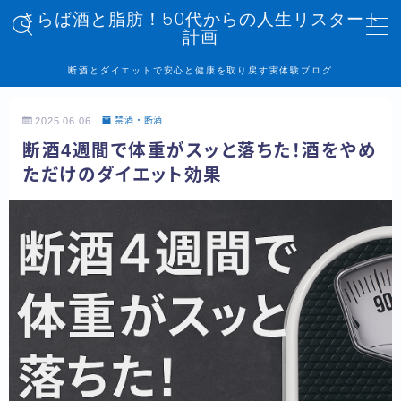
さらば酒と脂肪！50代からの人生リスタート
計画
MENU
断酒とダイエットで安心と健康を取り戻す実体験ブログ
トップページ
2025.06.06
禁酒・断酒
断酒4週間で体重がスッと落ちた！酒をやめ
記事一覧
ただけのダイエット効果
管理人プロフィール
プライバシーポリシー
お問い合わせ