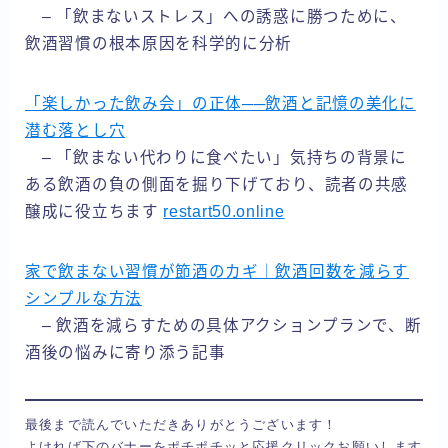
– 「飲まないストレス」への誘惑に勝つために、
飲酒習慣の根本原因を科学的に分析
「楽しかった飲み会」の正体──飲酒と記憶の美化に
潜む落とし穴
– 「飲まない代わりに食べたい」気持ちの背景に
ある飲酒の負の側面を掘り下げており、読者の共感
醸成に役立ちます
restart50.online
家で飲まない習慣が節酒のカギ｜飲酒回数を減らす
シンプルな方法
– 飲酒を減らすための具体アクションプランで、断
酒後の悩みに寄り添う記事
最後まで読んでいただきありがとうございます！

よければ下のバナーをポチポチッと応援クリックお願いします