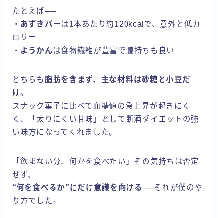
たとえば──
・
あずきバー
は1本あたり約120kcalで、意外と低カ
ロリー
・
ようかん
は食物繊維が豊富で腹持ちも良い
どちらも
脂肪を含まず、主な材料は砂糖と小豆だ
け
。
スナック菓子に比べて血糖値の急上昇が起きにく
く、「太りにくい甘味」として断酒ダイエットの強
い味方になってくれました。
「飲まない分、何かを食べたい」その気持ちは否定
せず、
“何を食べるか”にだけ意識を向ける
──それが僕のや
り方でした。