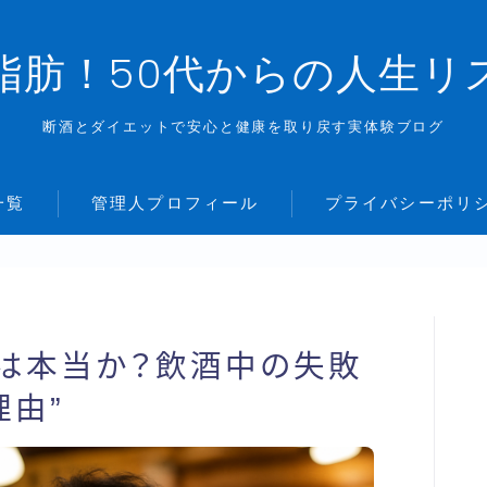
脂肪！50代からの人生リ
断酒とダイエットで安心と健康を取り戻す実体験ブログ
一覧
管理人プロフィール
プライバシーポリ
」は本当か？飲酒中の失敗
理由”