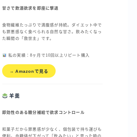
甘さで飲酒欲求を即座に撃退
食物繊維たっぷりで満腹感が持続。ダイエット中で
も罪悪感なく食べられる自然な甘さ。飲みたくなっ
た瞬間の「救世主」です。
私の実績：8ヶ月で10回以上リピート購入
→ Amazonで見る
羊羹
即効性のある糖分補給で欲求コントロール
和菓子だから罪悪感が少なく、個包装で持ち運びも
便利。血糖値が下がって「飲みたい」と思った時の