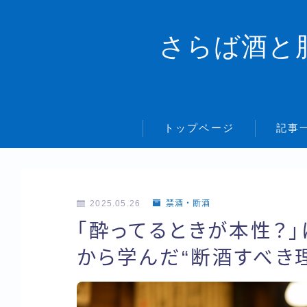
さらば酒と
トップページ
記事
2025.05.26
禁酒・断酒
「酔ってるときが本性？
から学んだ“断酒すべき