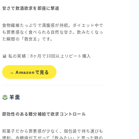
甘さで飲酒欲求を即座に撃退
食物繊維たっぷりで満腹感が持続。ダイエット中で
も罪悪感なく食べられる自然な甘さ。飲みたくなっ
た瞬間の「救世主」です。
私の実績：8ヶ月で10回以上リピート購入
→ Amazonで見る
羊羹
即効性のある糖分補給で欲求コントロール
和菓子だから罪悪感が少なく、個包装で持ち運びも
便利。血糖値が下がって「飲みたい」と思った時の