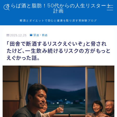
さらば酒と脂肪！50代からの人生リスタート
計画
MENU
断酒とダイエットで安心と健康を取り戻す実体験ブログ
トップページ
2025.12.25
禁酒・断酒
「田舎で断酒するリスクえぐいぞ」と脅され
記事一覧
たけど、一生飲み続けるリスクの方がもっと
えぐかった話。
管理人プロフィール
プライバシーポリシー
お問い合わせ