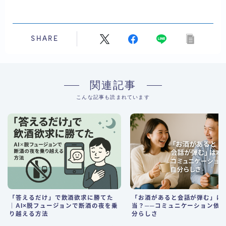
SHARE
関連記事
こんな記事も読まれています
「答えるだけ」で飲酒欲求に勝てた
「お酒があると会話が弾む」は
｜AI×脱フュージョンで断酒の夜を乗
当？──コミュニケーション依
り越える方法
分らしさ