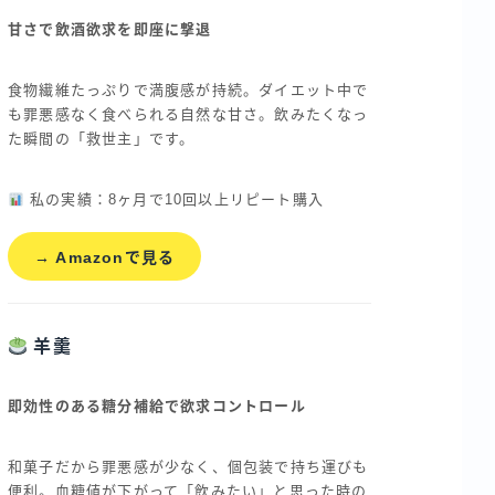
甘さで飲酒欲求を即座に撃退
食物繊維たっぷりで満腹感が持続。ダイエット中で
も罪悪感なく食べられる自然な甘さ。飲みたくなっ
た瞬間の「救世主」です。
私の実績：8ヶ月で10回以上リピート購入
→ Amazonで見る
羊羹
即効性のある糖分補給で欲求コントロール
和菓子だから罪悪感が少なく、個包装で持ち運びも
便利。血糖値が下がって「飲みたい」と思った時の