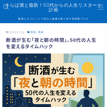
さらば酒と脂肪！50代からの人生リスタート
計画
MENU
断酒とダイエットで安心と健康を取り戻す実体験ブログ
トップページ
2025.07.16
禁酒・断酒
断酒が生む「夜と朝の時間」。50代の人生
記事一覧
を変えるタイムハック
管理人プロフィール
プライバシーポリシー
お問い合わせ