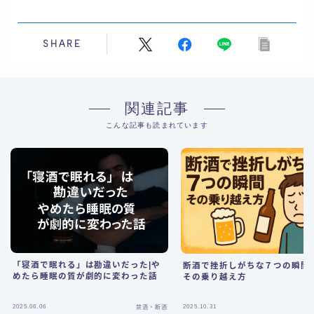
SHARE
関連記事
こんな記事も読まれています
「寝酒で眠れる」は勘違いだった|や
断酒で挫折しがちな７つの瞬間
めたら睡眠の質が劇的に変わった話
その乗り越え方
2025.06.06
2025.10.31
禁酒・断酒
禁